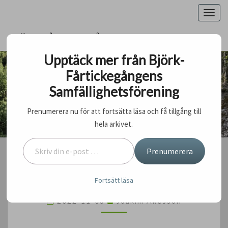
Togg
navig
BJÖRK-FÅRTICKEGÅNGENS
SAMFÄLLIGHETSFÖRENING
Upptäck mer från Björk-
Fårtickegångens
BJÖRK-FÅRTICKEGÅNGENS
Samfällighetsförening
SAMFÄLLIGHETSFÖRENING
En Garagesamfällighet
Prenumerera nu för att fortsätta läsa och få tillgång till
hela arkivet.
Skriv din e-post …
Prenumerera
BILDER
BILDER FRÅN STÄDDAGEN
Fortsätt läsa
FRÅN
STÄDDAGEN
2022-11-03
Joakim Akesson