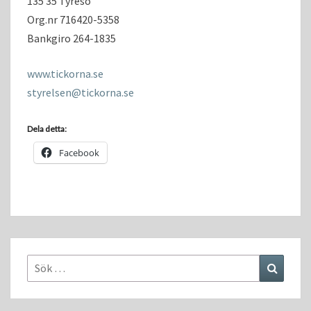
135 35 Tyresö
Org.nr 716420-5358
Bankgiro 264-1835
www.tickorna.se
styrelsen@tickorna.se
Dela detta:
Facebook
Sök
Sök
efter: