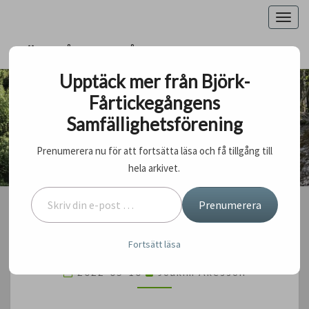
Togg
navig
BJÖRK-FÅRTICKEGÅNGENS
SAMFÄLLIGHETSFÖRENING
Upptäck mer från Björk-
Fårtickegångens
BJÖRK-FÅRTICKEGÅNGENS
Samfällighetsförening
SAMFÄLLIGHETSFÖRENING
En Garagesamfällighet
Prenumerera nu för att fortsätta läsa och få tillgång till
hela arkivet.
Skriv din e-post …
Prenumerera
BILDER
BILDER STÄDDAG FTG
Fortsätt läsa
STÄDDAG
FTG
2022-05-10
Joakim Akesson