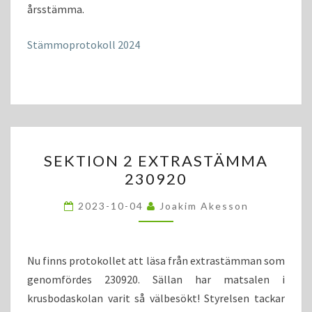
årsstämma.
Stämmoprotokoll 2024
SEKTION
SEKTION 2 EXTRASTÄMMA
2
230920
EXTRASTÄMMA
230920
2023-10-04
Joakim Akesson
Nu finns protokollet att läsa från extrastämman som
genomfördes 230920. Sällan har matsalen i
krusbodaskolan varit så välbesökt! Styrelsen tackar