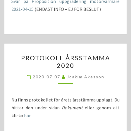
Svar på Proposition uppgradering motorvärmare
2021-04-15
(ENDAST INFO – EJ FÖR BESLUT)
PROTOKOLL
PROTOKOLL ÅRSSTÄMMA
ÅRSSTÄMMA
2020
2020
2020-07-07
Joakim Akesson
Nu finns protokollet för årets årsstämma upplagt. Du
hittar den under sidan
Dokument
eller genom att
klicka
här
.