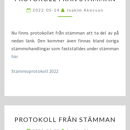
FRÅN
STÄMMAN
2022-05-14
Joakim Akesson
Nu finns protokollet från stämman att ta del av på
nedan länk. Den kommer även finnas bland övriga
stämmohandlingar som fastställdes under stämman
här
Stämmoprotokoll 2022
PROTOKOLL
PROTOKOLL FRÅN STÄMMAN
FRÅN
STÄMMAN