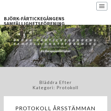
Togg
navig
BJÖRK-FÅRTICKEGÅNGENS
SAMFÄLLIGHETSFÖRENING
BJÖRK-FÅRTICKEGÅNGENS
SAMFÄLLIGHETSFÖRENING
En Garagesamfällighet
Bläddra Efter
Kategori:
Protokoll
PROTOKOLL
PROTOKOLL ÅRSSTÄMMAN
ÅRSSTÄMMAN