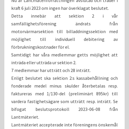
Nu är Lantmäteriförrättningen avslutad och träder i
kraft 6 juli 2023 om ingen har överklagat beslutet.
Detta innebär att sektion 2 i vår
samfällighetsförening ändrats från
motorvärmarsektion till billaddningssektion med
möjlighet till individuell debitering av
förbrukningskostnader för el.
Samtidigt har våra medlemmar getts möjlighet att
inträda eller utträda ur sektion 2.
7 medlemmar har utträtt och 28 inträtt.
Enligt beslutet ska sektion 2:s kassabehållning och
fonderade medel minus skulder återbetalas resp.
faktureras med 1/130-del (preliminärt 895kr) till
vardera fastighetsägare som utträtt resp. inträtt. Se
bifogat beslutsprotokoll 2023-06-08 från
Lantmäteriet.
Lantmäteriet accepterade inte föreningens önskemål